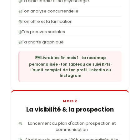
◎
Ta cible idéale et sa psychologie
◎
Ton analyse concurrentielle
◎
Ton offre et ta tarification
◎
Tes preuves sociales
◎
Ta charte graphique
🗺️ Livrables fin mois 1 : ta roadmap
personnalisée · ton tableau de suivi KPIs ·
l'audit complet de ton profil LinkedIn ou
Instagram
MOIS 2
La visibilité & la prospection
◎
Lancement du plan d'action prospection et
communication
◎
Stratégie de contenu 100% personnalisée à ta